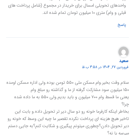
واحدهای تحویلی امسال برای خریدار در مجموع (شامل پرداخت های
قبلی و وام) متری 10 میلیون تومان تمام شده اند.
پاسخ
سعید
فروردین 27, 1404 در 3:58 ب.ظ
سلام وقت بخیر.وام مسکن ملی ۵۵۰ تومن بوده.ولی اداره مسکن اومده
۱۵۰ میلیون سود مشارکت گرفته از ما و گذاشته رو مبلغ وام.
یعنی ما قسط وام ۷۰۰ میلیون و باید بدیم.ولی ۵۵۰ به ما داده شده
چرا؟
بخاطر اینکه کارفرما خونه رو دو سال دیر تر تحویل داده.و بابت این
تاخیر هیچ هزینه ای پرداخت نکرده.تقصیر ما چیه این وسط که خونه رو
دیر تحویل دادن؟چطوری میتونم پیگیری و شکایت کنم؟به جایی دستم
میرسه یا نه؟