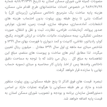
مصوبات کمیته فنی شورای مسکن استان به تاریخ 18/3/1399به شماره
9842/41/99 در خصوص احداث ساختمانهای طرح اقدام ملی مسکن،
هزینه پایه ساخت یک مترمربع ناخالص مسکونی (زیربنای کل) با
اسکلت بتنی تا پنج طبقه روی پیلوت بدون احتساب هزینه های
انشعابات، آماده،سازی، محوطه سازی، قیمت زمین، تعدیل، عوارض
صدور پروانه، آزمایشات، طراحی، نظارت، ثبت و نقل و انتقال، صورت
مجلس تفکیکی، بیمه مسئولیت، مالیات، مالیات بر ارزش افزوده، پکیج،
کولر، رادیاتور، نقاشی، کابینت و کمد دیواری با فهرست بهای سال 1399 و
شاخص مبنای سه ماهه ی اول سال 1399 معادل … میلیون ریال تعیین
میگردد. لذا مطابق آیتم های ساخت و پیوست های منضم، مبلغ این
تفاهمنامه به مبلغ کل … ریال می باشد که با توجه به مساحت دقیق
ناخالص واحدها پس از اخذ پایان کار محاسبه و مبنای تسویه حساب
نهایی با سازنده قرار خواهد گرفت.
تبصره: قیمت های فوق الذکر تا پنج طبقه مسکونی روی پیلوت منظور
شده و مازاد بر هر طبقه مسکونی یا هرگونه عملیات مازاد بر اساس
دستورالعمل سازمان برنامه و بودجه و تصویب شورای مسکن استان به
قیمت پایه اضافه خواهد شد.