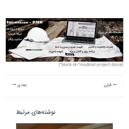
[block id=”modiriat-project-block”]
قبلی
بعدی
نوشته‌های مرتبط