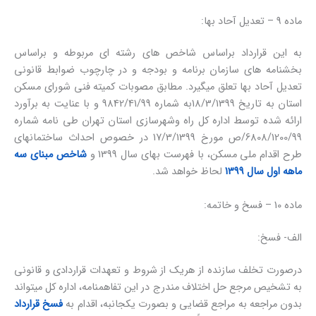
ماده 9 – تعدیل آحاد بها:
به این قرارداد براساس شاخص های رشته ای مربوطه و براساس
بخشنامه های سازمان برنامه و بودجه و در چارچوب ضوابط قانونی
تعدیل آحاد بها تعلق میگیرد. مطابق مصوبات کمیته فنی شورای مسکن
استان به تاریخ 18/3/1399به شماره 9842/41/99 و با عنایت به برآورد
ارائه شده توسط اداره کل راه وشهرسازی استان تهران طی نامه شماره
6808/1200/99/ص مورخ 17/3/1399 در خصوص احداث ساختمانهای
طرح اقدام ملی مسکن، با فهرست بهای سال 1399 و
شاخص مبنای سه
ماهه اول سال 1399
لحاظ خواهد شد.
ماده 10 – فسخ و خاتمه:
الف- فسخ:
درصورت تخلف سازنده از هریک از شروط و تعهدات قراردادی و قانونی
به تشخیص مرجع حل اختلاف مندرج در این تفاهمنامه، اداره کل میتواند
بدون مراجعه به مراجع قضایی و بصورت یکجانبه، اقدام به
فسخ قرارداد