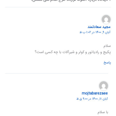
مجید سعادتمند
آبان 9, 1400 در 1:02 ب.ظ
سلام
پکیج و رادیاتور و کولر و شیرآلات با چه کسی است؟
پاسخ
mojtabarezaee
آبان 11, 1400 در 9:00 ق.ظ
با سلام