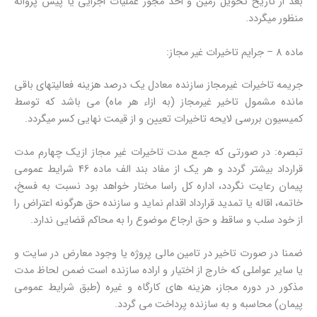
بعد از تاریخ تحویل زمین و اخذ مجوز عملیات اجرایی یا پیش پروانه
منظور میگردد.
ماده 8 – جرایم تاخیرات غیر مجاز:
جریمه تاخیرات غیرمجاز سازنده معادل یک درصد هزینه فعالیتهای باقی
مانده مشمول تاخیر غیرمجاز (به ازاء هر ماه) می باشد که توسط
کمیسیون بررسی لایحه تاخیرات تعیین و از قیمت نهایی کسر میگردد.
تبصره: در صورتی که جمع مدت تاخیرات غیر مجاز ازیک چهارم مدت
قرارداد بیشتر گردد و هر یک از مفاد بند الف ماده 46 شرایط عمومی
پیمان رعایت نگردد، اداره کل راسا مختار خواهد بود نسبت به فسخ،
خاتمه، اقاله یا تمدید قرارداد اقدام نماید و سازنده حق هرگونه اعتراض را
از خود سلب و ساقط و حق ارجاع موضوع را به محاکم قضایی ندارد.
ضمنا در صورت تاخیر در تامین مالی پروژه یا وجود معارض در سایت و
یا سایر عواملی که خارج از اختیار و اراده سازنده است ضمن لحاظ مدت
مذکور در دوره مجاز، هزینه های کارگاه و غیره (طبق شرایط عمومی
پیمان) محاسبه و به سازنده پرداخت می گردد.