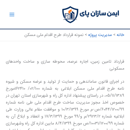
رش
ه
حتوا
خانه
مدیریت پروژه
نمونه قرارداد طرح اقدام ملی مسکن
قرارداد تامین زمین، اجاره عرصه، محوطه سازی و ساخت واحدهای
مسکونی
در اجرای قانون ساماندهی و حمایت از تولید و عرضه مسکن و شیوه
نامه طرح اقدام ملی مسکن ابلاغی به شماره 02/100/ 162410مورخ
05/11/1389، در راستای پیشنهاد اداره کل راه و شهرسازی استان تهران در
خصوص اخذ مجوز مدیریت ساخت طرح اقدام ملی طی نامه شماره
6044/1200/99/ص-م مورخ 10/3/1399 و موافقت مقام عالی وزارت طی
ابلاغیه شماره 2923/2/م و/99 مورخ 17/3/1399 و انعقاد و ابلاغ آن به
شماره 10031/1200/99/ص مورخ 8/4/1399 مابین اداره کل راه وشهرسازی