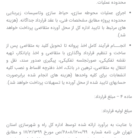
محدوده عملیات.
اجرای عملیات محوطه سازی، حیاط سازی وتاسیسات زیربنایی
محدوده پروژه مطابق مشخصات فنی، با عقد قرارداد جداگانه. (هزینه
های مرتبط با تایید اداره کل از محل آورده متقاضی پرداخت خواهد
شد).
انجـــام فرآیند کامل اخذ پروانه تا تحویل کلید به متقاضی پس از
ساخت و تنظیم قرارداد واگذاری با متقاضی و اخذ پایانکار، تهیه
نقشه تفکیکی، صورتجلسه تفکیکی، پیگیری صدور سند، نقل و
انتقال به متقاضی، ترهین در بانک، اخذ دفترچه اقساط و نصب کلیه
انشعابات برای کلیه واحدها (هزینه های انجام شده برابرصورت
حسابهای تایید شده از محل آورده یا تسهیلات پرداخت خواهد شد).
ماده 4 – مبلغ قرارداد:
مبلغ اولیه قرارداد:
با عنایت به برآورد ارائه شده توسط اداره کل راه و شهرسازی استان
تهران طی نامه شماره 6808/1200/99/ص مورخ 17/3/1399 و مطابق