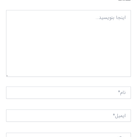
اینجا
بنویسید…
نام*
ایمیل*
وبگاه