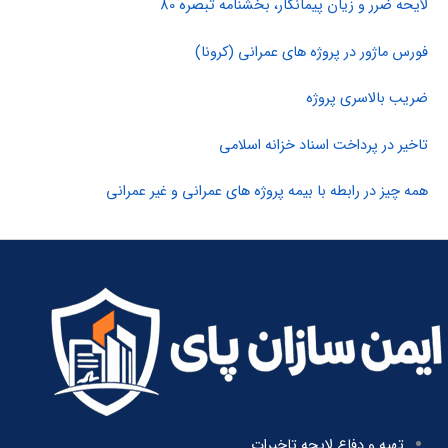
لایحه ضرر و زیان پیمانکار، بخشنامه تبصره 80
فورس ماژور در پروژه های عمرانی (کرونا)
ضریب بالاسری پروژه
تاخیر در پرداخت اسناد خزانه اسلامی
همه چیز در رابطه با بیمه پروژه های عمرانی و غیر عمرانی
تهیه و دفاع لایحه تاخیرات