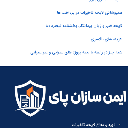
همپوشانی لایحه تاخیرات در پرداخت ها
لایحه ضرر و زیان پیمانکار، بخشنامه تبصره 80
هزینه های بالاسری
همه چیز در رابطه با بیمه پروژه های عمرانی و غیر عمرانی
تهیه و دفاع لایحه تاخیرات