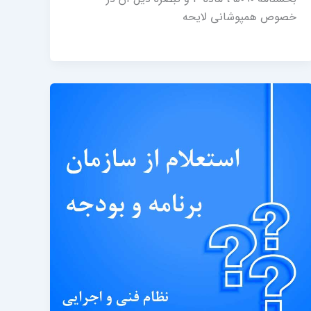
خصوص همپوشانی لایحه