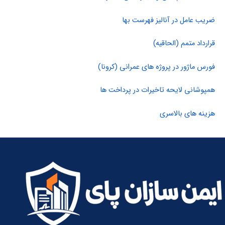
ضریب عامل در آنالیز فهرست بها
قرارداد متمم (الحاقیه)
فورس ماژور در پروژه های عمرانی (کرونا)
همپوشانی لایحه تاخیرات در پرداخت ها
هزینه های بالاسری