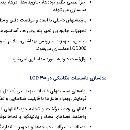
مدلسازی می‌شوند.
پارتیشنهای داخلی با ابعاد و موقعیت دقیق و مطابق با الزامات D300
تجهیزات جابجایی نظیر پله برقی ها، آسانسورها و … مطابق با الز
مبلمان، تجهیزات سرویس بهداشتی، علایم غیربرق
LOD300 مدلسازی می‌شوند.
وال‌پُست دیوارها مورد مدلسازی
نمی‌شود.
مدلسازی تاسیسات مکانیکی در LOD 300
لوله‌های سیستمهای فاضلاب بهداشتی )شامل و
گرمایش بهمراه عایق‌ها با قابلیت شناسایی و ت
کانالهای رفت، برگشت و تخلیه دود،کانالهای فش
واحدها، فضاهای مشاء و پارکینگها با لحاظ موق
اتصالات، شیرآلات، دریچه‌ها و تجهیزات اندازه گی