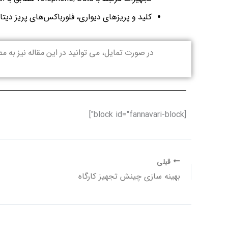
کلید و پریزهای دیواری، فلورباکس‌های پریز دیتا، برق، تلفن و UPS مطابق با الزامات 
در صورت تمایل، می توانید در این مقاله نیز به م
[block id="fannavari-block"]
قبلی
بهینه سازی چینش تجهیز کارگاه