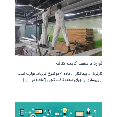
قرارداد سقف کاذب کناف
کارفرما: … پیمانکار: … ماده 1- موضوع قرارداد: عبارت است
از زیرسازی و اجرای سقف کاذب گچی (کناف) در … […]