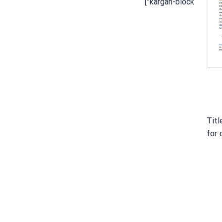
kargah-block”]
Titl
for 