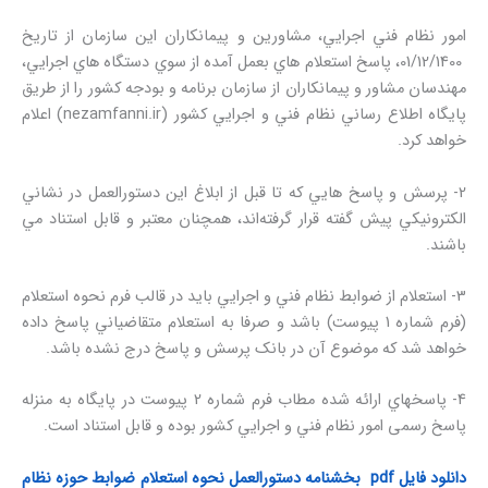
امور نظام فني اجرايي، مشاورين و پيمانكاران اين سازمان از تاريخ
01/12/1400، پاسخ استعلام هاي بعمل آمده از سوي دستگاه هاي اجرايي،
مهندسان مشاور و پيمانكاران از سازمان برنامه و بودجه کشور را از طریق
پايگاه اطلاع رساني نظام فني و اجرايي کشور (nezamfanni.ir) اعلام
خواهد کرد.
2- پرسش و پاسخ هايي که تا قبل از ابلاغ اين دستورالعمل در نشاني
الكترونيكي پيش گفته قرار گرفته‌اند، همچنان معتبر و قابل استناد مي
باشند.
3- استعلام از ضوابط نظام فني و اجرايي بايد در قالب فرم نحوه استعلام
(فرم شماره 1 پيوست) باشد و صرفا به استعلام متقاضياني پاسخ داده
خواهد شد که موضوع آن در بانک پرسش و پاسخ درج نشده باشد.
4- پاسخهاي ارائه شده مطاب فرم شماره 2 پيوست در پايگاه به منزله
پاسخ رسمی امور نظام فني و اجرايي کشور بوده و قابل استناد است.
دانلود فایل pdf بخشنامه دستورالعمل نحوه استعلام ضوابط حوزه نظام