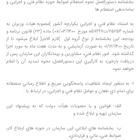
بخشنامه دستورالعمل نحوه استعلام ضوابط حوزه نظام فنی و اجرایی و
ساماندهی استعلام ها
به استناد نظام فني و اجرايي يكپارچه کشور )مصوبه هيات وزيران به
شماره 25254/ت57697ه مورخ 08/03/1400) ماده (23) قانون برنامه و
بودجه، اين بخشنامه از نوع گروه اول )لازم الاجر( ابلاغ مي­شود تا از
تاريخ 01/12/1400 به صورت آزمايشي و به مدت هفت ماه به مورد اجرا
گذاشته شود. امور نظام فني، مشاورين و پيمانكاران اين سازمان پس از
دريافت بازخورد به کارگيري اين دستورالعمل، نحوه تمديد آن را اعلام
خواهد نمود.
1- به منظور ايجاد شفافيت، پاسخگويي سريع و اطلاع رساني منصفانه
براي تمام ذي نفعان و عوامل نظام فني و اجرايي، در ارتباط با :
الف- قوانين و يا مصوبات هيأت دولت که به پيشنهاد اين
سازمان تهيه و ابلاغ شده و
ب- بخشنامه هاي ابلاغي اين سازمان در حوزه هاي ارجاع کار،
ضوابط فني، مالي و قراردادي،