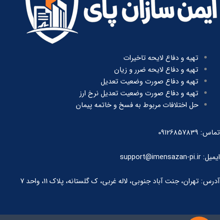
تهیه و دفاع لایحه تاخیرات
تهیه و دفاع لایحه ضرر و زیان
تهیه و دفاع صورت وضعیت تعدیل
تهیه و دفاع صورت وضعیت تعدیل نرخ ارز
حل اختلافات مربوط به فسخ و خاتمه پیمان
تماس: 09126857839
ایمیل: support@imensazan-pi.ir
آدرس: تهران، جنت آباد جنوبی، لاله غربی، ک گلستانه، پلاک 11، واحد 7