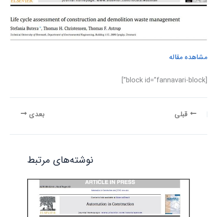
مشاهده مقاله
[block id=”fannavari-block”]
قبلی
بعدی
نوشته‌های مرتبط