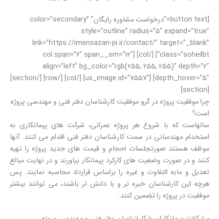
[button text=”درخواست مشاوره رایگان” color=”secondary”
style=”outline” radius=”5″ expand=”true”
link=”https://imensazan-pi.ir/contact/” target=”_blank”
class=”soheilbt”] [/col] [col span=”6″ span__sm=”12″
align=”left” bg_color=”rgb(255, 255, 255)” depth=”2″
depth_hover=”5″] [ux_image id=”7557″] [/col] [/row] [/section]
[section]
چرا موفقیت پروژه در گرو موفقیت کارشناسان دفتر فنی و مهندسی پروژه
است؟
سالهاست که با شروع هر پروژه عمرانی، شرکت های پیمانکاری به
استخدام مهندسانی در سمت کارشناسان دفتر فنی اقدام می کنند. آنها
موظف هستند صورتجلسات احجام و قیمت های جدید پروژه را تهیه
کنند و در صورت وضعیت های کارکرد پیمانکار بیاورند و در نهایت مبالغ
تعدیل و مابه التفاوت و غیره را براساس قرارداد محاسبه نمایند. پس
هرچه این کارشناسان خبره تر و با دانش تر باشند، می توانند بیشتر
موفقیت در پروژه را تضمین کنند.
مشکلات پیمانکاران با کارشناسان دفتر فنی و مهندسی پروژه