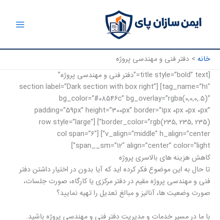
رش
ه
حتوا
خانه
دفتر فنی و مهندسی پروژه
[title style=”bold” text=”دفتر فنی و مهندسی پروژه”
tag_name=”h1″] [section label=”Dark section with box right”
bg_color=”#08546c” bg_overlay=”rgba(0,0,0,.5)”
padding=”59px” height=”300px” border=”1px 0px 0px 0px”
border_color=”rgb(235, 235, 235)”] [row style=”large”
v_align=”middle” h_align=”center”] [col span=”6″
span__sm=”12″ align=”center” color=”light”]
کاهش هزینه های بالاسری پروژه
تا حال به این موضوع فکر کرده اید که آیا بدون در اختیار داشتن دفتر
فنی و مهندسی پروژه مقیم در دفتر مرکزی یا کارگاه، صورت جلسات،
صورت وضعیت ها، آنالیز و مبالغ تعدیل را تهیه نمایید؟
با ما در مسیر خدمات و مدیریت دفتر فنی و مهندسی پروژه باشید.