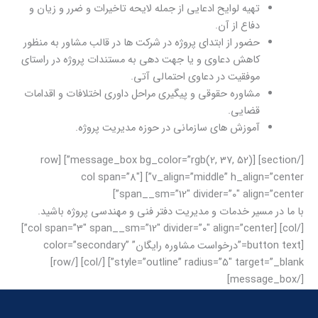
تهیه لوایح ادعایی از جمله لایحه تاخیرات و ضرر و زیان و
دفاع از آن.
حضور از ابتدای پروژه در شرکت ها در قالب مشاور به منظور
کاهش دعاوی و یا جهت دهی به مستندات پروژه در راستای
موفقیت در دعاوی احتمالی آتی.
مشاوره حقوقی و پیگیری مراحل داوری اختلافات و اقدامات
قضایی.
آموزش های سازمانی در حوزه مدیریت پروژه.
[/section] [message_box bg_color=”rgb(2, 37, 52)”] [row
v_align=”middle” h_align=”center”] [col span=”8″
span__sm=”12″ divider=”0″ align=”center”]
با ما در مسیر خدمات و مدیریت دفتر فنی و مهندسی پروژه باشید.
[/col] [col span=”3″ span__sm=”12″ divider=”0″ align=”center”]
[button text=”درخواست مشاوره رایگان” color=”secondary”
style=”outline” radius=”5″ target=”_blank”] [/col] [/row]
[/message_box]