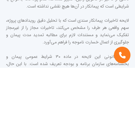
شرایطی است که پیمانکار در آن‌ها هیچ نقشی نداشته است.
لایحه تاخیرات پیمانکار
سندی است که با تحلیل دقیق رویدادهای پروژه،
سهم واقعی هر طرف را مشخص می‌کند،
تاخیرات مجاز
را از غیرمجاز
تفکیک می‌نماید و مستندات لازم برای مطالبه تمدید مدت پیمان و
جلوگیری از اعمال خسارت ناموجه را فراهم می‌آورد.
مبنای قانونی این لایحه در
ماده ۳۰ شرایط عمومی پیمان
و
بخشنامه‌های سازمان برنامه و بودجه تعریف شده است. با این حال،
موفقیت در پذیرش لایحه به کیفیت تحلیل تاخیر، دقت مستندسازی و
توانایی دفاع در مقابل داور یا کارشناس بستگی دارد. به‌ویژه در
پرونده‌هایی که
تاخیرات همزمان
وجود دارد — یعنی هر دو طرف به‌طور
موازی عامل تأخیر بوده‌اند — تحلیل فنی پیچیده‌تری نیاز است که بدون
تسلط به روش‌های استاندارد تحلیل تاخیر مانند As-Planned vs As-
Built قابل انجام نیست.